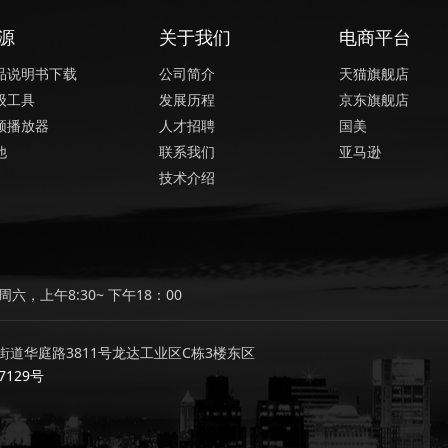
源
关于我们
电商平台
品说明书下载
公司简介
天猫旗舰店
级工具
发展历程
京东旗舰店
频播放器
人才招聘
国美
他
联系我们
亚马逊
技术介绍
六，上午8:30~ 下午18：00
道华庭路3811号龙达工业区C栋3楼东区
7129号