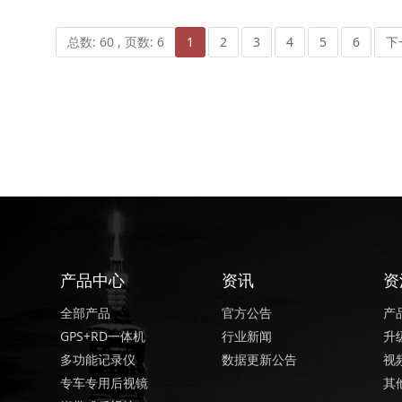
总数: 60 , 页数: 6
1
2
3
4
5
6
下
产品中心
资讯
资
全部产品
官方公告
产
GPS+RD一体机
行业新闻
升
多功能记录仪
数据更新公告
视
专车专用后视镜
其