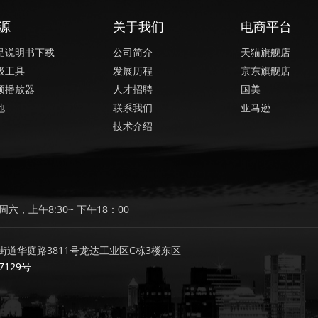
源
关于我们
电商平台
品说明书下载
公司简介
天猫旗舰店
级工具
发展历程
京东旗舰店
频播放器
人才招聘
国美
他
联系我们
亚马逊
技术介绍
六，上午8:30~ 下午18：00
道华庭路3811号龙达工业区C栋3楼东区
7129号