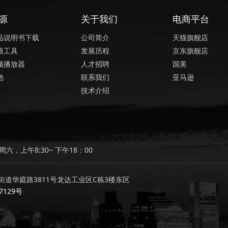
源
关于我们
电商平台
品说明书下载
公司简介
天猫旗舰店
级工具
发展历程
京东旗舰店
频播放器
人才招聘
国美
他
联系我们
亚马逊
技术介绍
六，上午8:30~ 下午18：00
道华庭路3811号龙达工业区C栋3楼东区
7129号