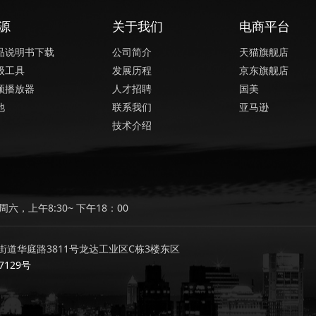
源
关于我们
电商平台
品说明书下载
公司简介
天猫旗舰店
级工具
发展历程
京东旗舰店
频播放器
人才招聘
国美
他
联系我们
亚马逊
技术介绍
六，上午8:30~ 下午18：00
道华庭路3811号龙达工业区C栋3楼东区
7129号