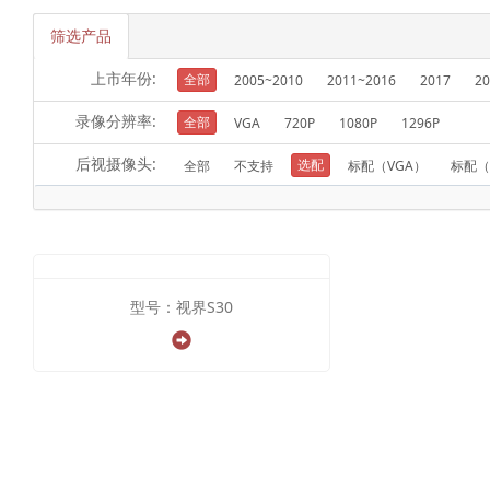
筛选产品
上市年份:
全部
2005~2010
2011~2016
2017
20
录像分辨率:
全部
VGA
720P
1080P
1296P
后视摄像头:
选配
全部
不支持
标配（VGA）
标配（
型号：视界S30