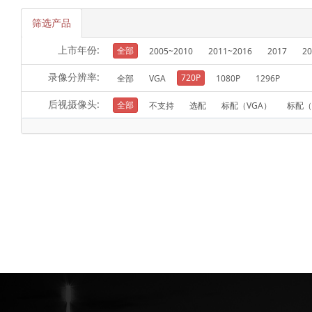
筛选产品
上市年份:
全部
2005~2010
2011~2016
2017
20
录像分辨率:
720P
全部
VGA
1080P
1296P
后视摄像头:
全部
不支持
选配
标配（VGA）
标配（