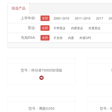
筛选产品
上市年份:
全部
2005~2010
2011~2016
2017
20
雷达:
全部
不带雷达
内置雷达
外置雷达
先知DSA:
全部
不支持
内置
外置GPS
型号：终结者T6000加强版
型号：鹰眼G350
型号：终